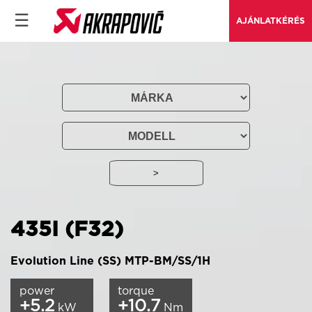
☰
AJÁNLATKÉRÉS
435I (F32)
Evolution Line (SS) MTP-BM/SS/1H
power
torque
+5.2
+10.7
kW
Nm