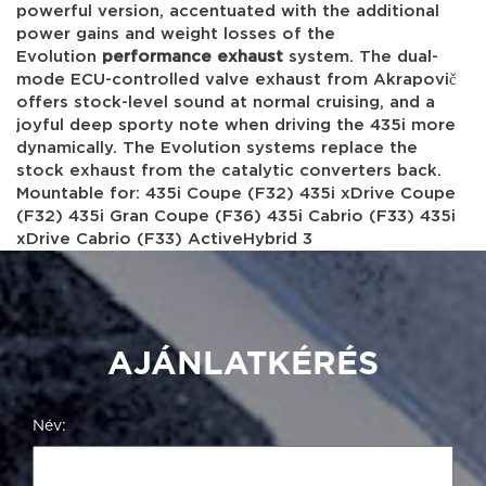
powerful version, accentuated with the additional
power gains and weight losses of the
Evolution
performance exhaust
system. The dual-
mode ECU-controlled valve exhaust from Akrapovič
offers stock-level sound at normal cruising, and a
joyful deep sporty note when driving the 435i more
dynamically. The Evolution systems replace the
stock exhaust from the catalytic converters back.
Mountable for: 435i Coupe (F32) 435i xDrive Coupe
(F32) 435i Gran Coupe (F36) 435i Cabrio (F33) 435i
xDrive Cabrio (F33) ActiveHybrid 3
AJÁNLATKÉRÉS
Név: