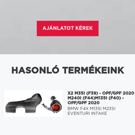
AJÁNLATOT KÉREK
HASONLÓ TERMÉKEINK
X2 M35I (F39) - OPF/GPF 2020
M240I (F44)M135I (F40) -
OPF/GPF 2020
BMW F4X M135I M235I
EVENTURI INTAKE