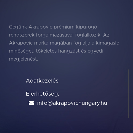
Cégünk Akrapovic prémium kipufogó
rendszerek forgalmazásával foglalkozik. Az
Akrapovic márka magában foglalja a kimagasló
minőséget, tökéletes hangzást és egyedi
megjelenést.
Ügyfeleink igényeit kielégitve érjük el, hogy
Adatkezelés
kedvenc sportautójuk a tömegből kitűnve igazi
élményt nyújtson!
Elérhetőség:
A tökéletes megoldás kiválasztása után egészen
info@akrapovichungary.hu
a megrendelt rendszer telepítésén át, az
átadásig kísérjük megrendelőinket, így végül az
eredmény magáért beszél!