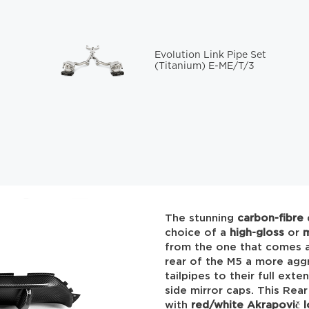
Evolution Link Pipe Set
(Titanium) E-ME/T/3
The stunning
carbon-fibre
d
choice of a
high-gloss
or
from the one that comes as
rear of the M5 a more agg
tailpipes to their full ex
side mirror caps. This Rea
with
red/white
Akrapovič l