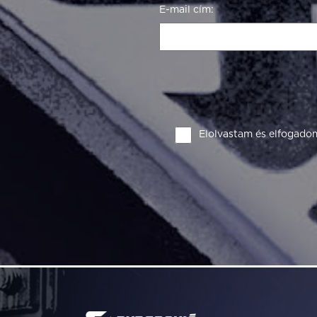
E-mail cím:
Elolvastam és elfogado