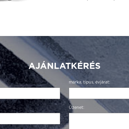
AJÁNLATKÉRÉS
márka, típus, évjárat:
Üzenet: