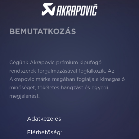
BEMUTATKOZÁS
Cégünk Akrapovic prémium kipufogó
rendszerek forgalmazásával foglalkozik. Az
Akrapovic márka magában foglalja a kimagasló
minőséget, tökéletes hangzást és egyedi
megjelenést.
Ügyfeleink igényeit kielégitve érjük el, hogy
Adatkezelés
kedvenc sportautójuk a tömegből kitűnve igazi
élményt nyújtson!
Elérhetőség:
A tökéletes megoldás kiválasztása után egészen